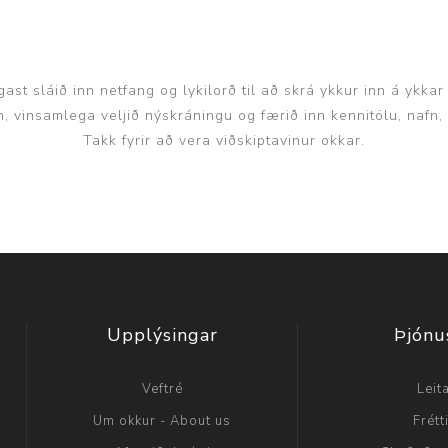
ast sláið inn netfang og lykilorð til að skrá ykkur inn á ykkar
inn, vinsamlega veljið nýskráningu og færið inn kennitölu, nafn
Takk fyrir að vera viðskiptavinur okkar.
Upplýsingar
Þjónu
Veftré
Leit
Um okkur - About us
Frétt