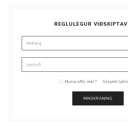
Brjóstaaðgerðir
REGLULEGUR VIÐSKIPTAV
Þrýstingsvörur
Muna eftir mér?
Gleymt lykil
Rýmingarsala