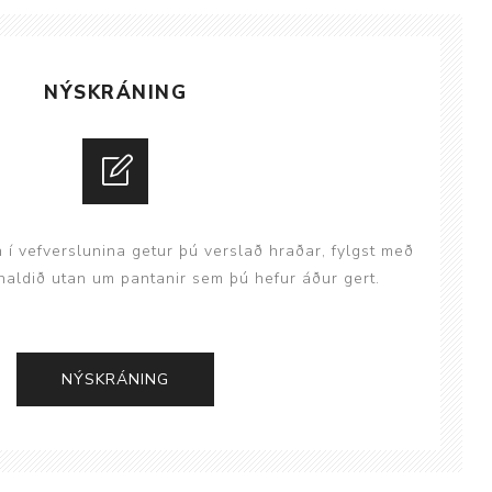
ggir
Heilbrigðisstofnanir
Innréttingar, vagnar og
NÝSKRÁNING
borð
Rekstrarvörur
Skoðunar- og
meðferðarbekkir
Smátæki
n í vefverslunina getur þú verslað hraðar, fylgst með
Þrýstingsvafningar
aldið utan um pantanir sem þú hefur áður gert.