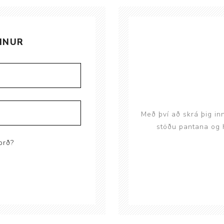
Brjóstaaðgerðir og þrýstingsvörur
Rúm og húsgögn
Stóma og þvagle
Rúm
Stómavörur
INUR
Dýnur
Þvagleggir
Húsgögn
Aukabúnaður
Legusáravarnir
Með því að skrá þig in
stöðu pantana og h
orð?