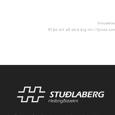
Vinsamleg
Ef þú ert að skrá þig inn í fyrsta s