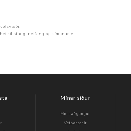
 vefsvæði.
, heimilisfang, netfang og símanúmer.
sta
Mínar síður
a
Minn aðgangur
ir
Vefpantanir