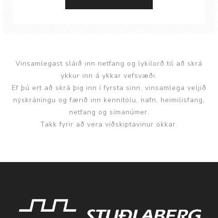
Vinsamlegast sláið inn netfang og lykilorð til að skrá
ykkur inn á ykkar vefsvæði.
Ef þú ert að skrá þig inn í fyrsta sinn, vinsamlega veljið
nýskráningu og færið inn kennitölu, nafn, heimilisfang,
netfang og símanúmer.
Takk fyrir að vera viðskiptavinur okkar.