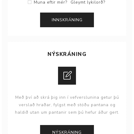
Muna eftir mér?
Gleymt lykilorð?
NÝSKRÁNING
Með því að skrá þig inn í vefverslunina getur þú
verslað hraðar, fylgst með stöðu pantana og
haldið utan um pantanir sem þú hefur áður gert.