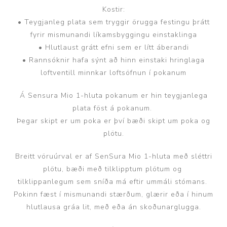
Kostir:
• Teygjanleg plata sem tryggir örugga festingu þrátt
fyrir mismunandi líkamsbyggingu einstaklinga
• Hlutlaust grátt efni sem er lítt áberandi
• Rannsóknir hafa sýnt að hinn einstaki hringlaga
loftventill minnkar loftsöfnun í pokanum
Á Sensura Mio 1-hluta pokanum er hin teygjanlega
plata föst á pokanum.
Þegar skipt er um poka er því bæði skipt um poka og
plötu.
Breitt vöruúrval er af SenSura Mio 1-hluta með sléttri
plötu, bæði með tilklipptum plötum og
tilklippanlegum sem sníða má eftir ummáli stómans.
Pokinn fæst í mismunandi stærðum, glærir eða í hinum
hlutlausa gráa lit, með eða án skoðunarglugga.