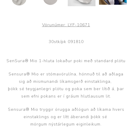
Vörunúmer:
LYF-10671
30stk/pk 091810
SenSura® Mio 1-hluta lokaður poki með standard plötu
Sensura® Mio er stómavörulína, hönnuð til að aðlaga
sig að mismunandi líkamsgerð einstaklinga,
þökk sé teygjanlegri plötu og poka sem ber lítið á, þar
sem efni pokans er í gráum hlutlausum lit.
Sensura® Mio tryggir örugga aðlögun að líkama hvers
einstaklings og er lítt áberandi þökk sé
mörgum nýstárlegum eiginleikum.