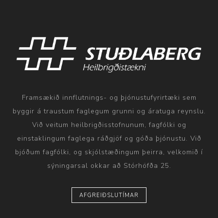
Framsækið innflutnings- og þjónustufyrirtæki sem
byggir á traustum faglegum grunni og áratuga reynslu.
Við veitum heilbrigðisstofnunum, fagfólki og
einstaklingum faglega ráðgjöf og góða þjónustu. Við
bjóðum fagfólki, og skjólstæðingum þeirra, velkomið í
sýningarsal okkar að Stórhöfða 25.
AFGREIÐSLUTÍMAR