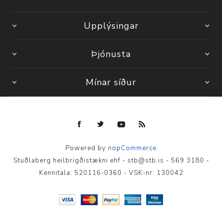
Upplýsingar
Þjónusta
Mínar síður
Powered by
nopCommerce
Stuðlaberg heilbrigðistækni ehf - stb@stb.is - 569 3180 -
Kennitala: 520116-0360 - VSK-nr: 130042