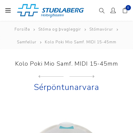
0
Forsíða
Stóma og þvagleggir
Stómavörur
Samfellur
Kolo Poki Mio Samf. MIDI 15-45mm
Kolo Poki Mio Samf. MIDI 15-45mm
Next
product
Previous product
Kolo Poki Mio Samf. MINI 15...
Sérpöntunarvara