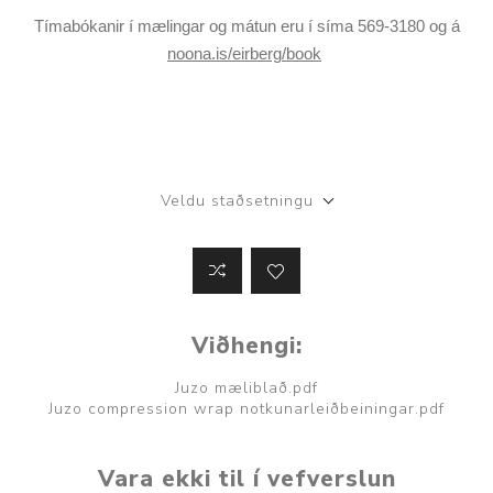
Tímabókanir í mælingar og mátun eru í síma 569-3180 og á
noona.is/eirberg/book
Veldu staðsetningu
Viðhengi:
Juzo mæliblað.pdf
Juzo compression wrap notkunarleiðbeiningar.pdf
Vara ekki til í vefverslun