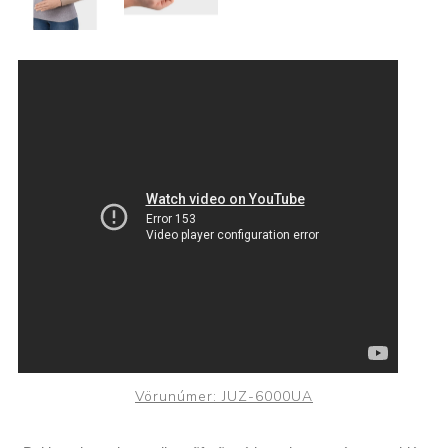
Vörunúmer:
JUZ-6000UA