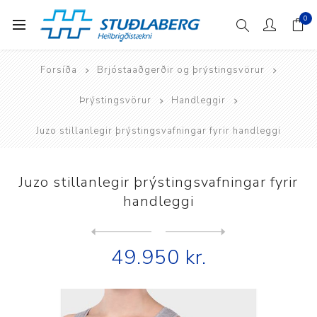
0
Forsíða
Brjóstaaðgerðir og þrýstingsvörur
Þrýstingsvörur
Handleggir
Juzo stillanlegir þrýstingsvafningar fyrir handleggi
Juzo stillanlegir þrýstingsvafningar fyrir
handleggi
Next
product
Previous product
Juzo stillanlegir þrýstings...
49.950 kr.