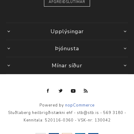
AFGREIÐSLUTÍMAR
Upplýsingar
Þjónusta
Mínar síður
Powered by
nopCommerce
Stuðlaberg heilbrigðistækni ehf - stb@stb.is - 569 3180 -
Kennitala: 520116-0360 - VSK-nr: 130042