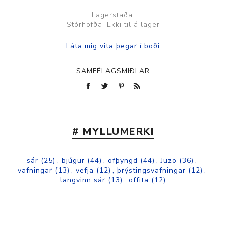
Lagerstaða:
Stórhöfða: Ekki til á lager
SAMFÉLAGSMIÐLAR
# MYLLUMERKI
sár
(25)
,
bjúgur
(44)
,
ofþyngd
(44)
,
Juzo
(36)
,
vafningar
(13)
,
vefja
(12)
,
þrýstingsvafningar
(12)
,
langvinn sár
(13)
,
offita
(12)