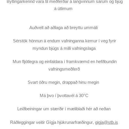
Byltingarkennd vara til meðferðar á langvinnum sárum og bjúg
á útlimum
Auðvelt að aðlaga að breyttu ummáli
Sérstök hönnun á endum vafninganna kemur í veg fyrir
myndun bjúgs á milli vafningslaga
Mun fljótlegra og einfaldara í framkvæmd en hefðbundin
vafningsmeðferð
Svart öðru megin, drappað hinu megin
Má þvo í þvottavél á 30°C
Leiðbeiningar um stærðir í mæliblaði hér að neðan
Ráðleggingar veitir Gígja hjúkrunarfræðingur,
gigja@stb.is