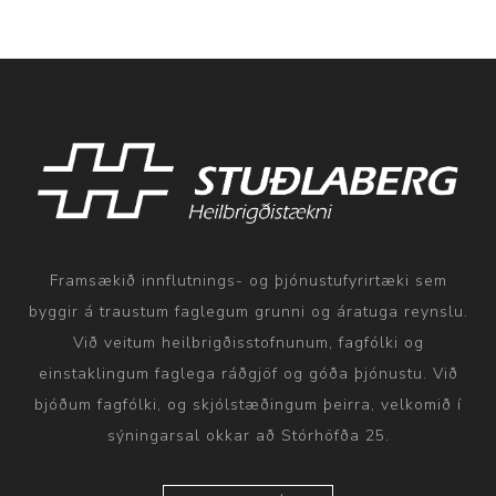
Framsækið innflutnings- og þjónustufyrirtæki sem
byggir á traustum faglegum grunni og áratuga reynslu.
Við veitum heilbrigðisstofnunum, fagfólki og
einstaklingum faglega ráðgjöf og góða þjónustu. Við
bjóðum fagfólki, og skjólstæðingum þeirra, velkomið í
sýningarsal okkar að Stórhöfða 25.