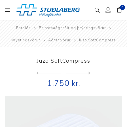
0
Forsíða
Brjóstaaðgerðir og þrýstingsvörur
Þrýstingsvörur
Aðrar vörur
Juzo SoftCompress
Juzo SoftCompress
Next
product
Previous product
Juzo SoftCompress fyrir brj...
1.750 kr.