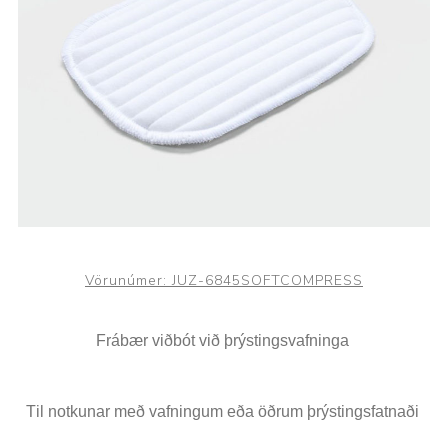
Vörunúmer:
JUZ-6845SOFTCOMPRESS
Frábær viðbót við þrýstingsvafninga
Til notkunar með vafningum eða öðrum þrýstingsfatnaði