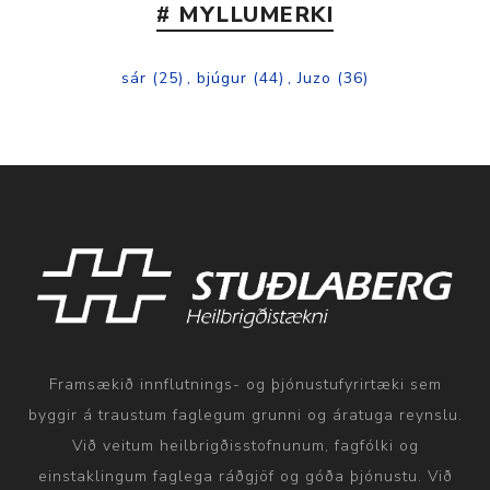
# MYLLUMERKI
sár
(25)
,
bjúgur
(44)
,
Juzo
(36)
Framsækið innflutnings- og þjónustufyrirtæki sem
byggir á traustum faglegum grunni og áratuga reynslu.
Við veitum heilbrigðisstofnunum, fagfólki og
einstaklingum faglega ráðgjöf og góða þjónustu. Við