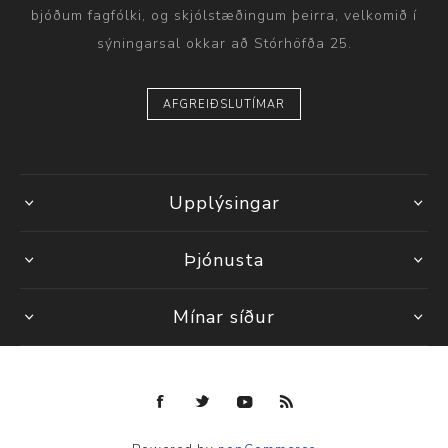
bjóðum fagfólki, og skjólstæðingum þeirra, velkomið í
sýningarsal okkar að Stórhöfða 25.
AFGREIÐSLUTÍMAR
Upplýsingar
Þjónusta
Mínar síður