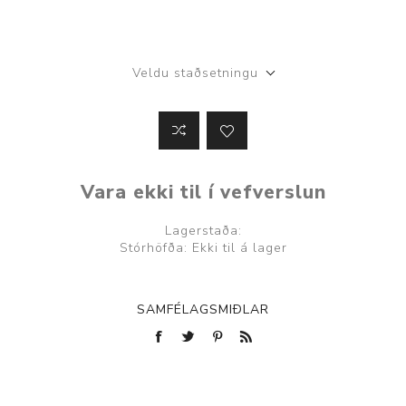
Veldu staðsetningu
Vara ekki til í vefverslun
Lagerstaða:
Stórhöfða: Ekki til á lager
SAMFÉLAGSMIÐLAR