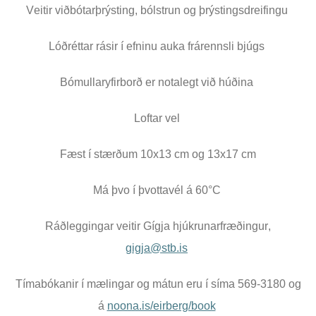
Veitir viðbótarþrýsting, bólstrun og þrýstingsdreifingu
Lóðréttar rásir í efninu auka frárennsli bjúgs
Bómullaryfirborð er notalegt við húðina
Loftar vel
Fæst í stærðum 10x13 cm og 13x17 cm
Má þvo í þvottavél á 60°C
Ráðleggingar veitir Gígja hjúkrunarfræðingur,
gigja@stb.is
Tímabókanir í mælingar og mátun eru í síma 569-3180 og
á
noona.is/eirberg/book