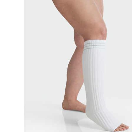
Brjóstaaðgerðir
Þrýstingsvörur
Rýmingarsala