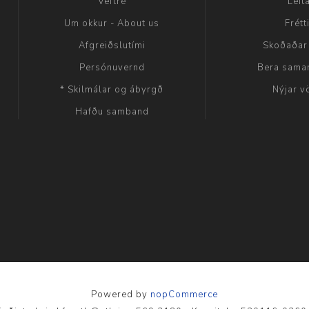
Veftré
Leit
Um okkur - About us
Frétt
Afgreiðslutími
Skoðaðar
Persónuvernd
Bera sama
* Skilmálar og ábyrgð
Nýjar v
Hafðu samband
Powered by
nopCommerce