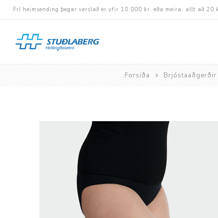
Frí heimsending þegar verslað er yfir 10.000 kr. eða meira, allt að 20 
Forsíða
Brjóstaaðgerðir
Hjólastólar
Aukabúnaður
Aflbúnaður og handhj
Fastramma hjólastóla
Rafknúnir hjólastólar
Rafskutlur
Krossramma hjólastól
Sessur