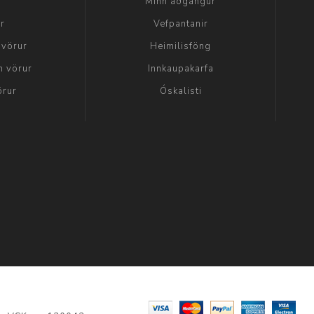
a
Minn aðgangur
ir
Vefpantanir
 vörur
Heimilisföng
n vörur
Innkaupakarfa
örur
Óskalisti