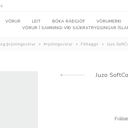
kg.
VÖRUR
LEIT
BÓKA RÁÐGJÖF
VÖRUMERKI
VÖRUR Í SAMNINGI VIÐ SJÚKRATRYGGINGAR ÍSL
 og þrýstingsvörur
Þrýstingsvörur
Fótleggir
Juzo SoftC
Bað- og salernishjálpartæki
Baðker og lyftarar
Þjálfunarhjól
ól
Bað- og salernisstólar
Skynörvun
Juzo SoftCo
Previous product
r
Salernisupphækkun og
Sérhæfð þríhjól
stoðir
Bað- og skiptiborð
ar
Frábær