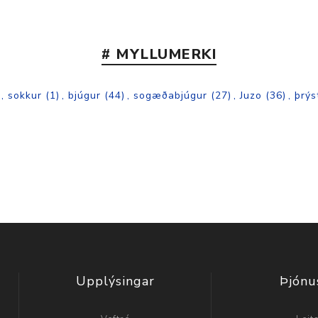
# MYLLUMERKI
,
sokkur
(1)
,
bjúgur
(44)
,
sogæðabjúgur
(27)
,
Juzo
(36)
,
þrýs
Upplýsingar
Þjónu