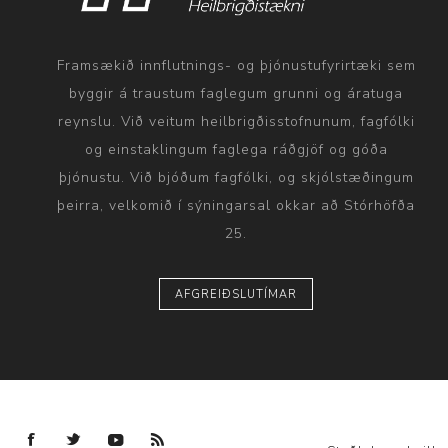
Framsækið innflutnings- og þjónustufyrirtæki sem
byggir á traustum faglegum grunni og áratuga
reynslu. Við veitum heilbrigðisstofnunum, fagfólki
og einstaklingum faglega ráðgjöf og góða
þjónustu. Við bjóðum fagfólki, og skjólstæðingum
þeirra, velkomið í sýningarsal okkar að Stórhöfða
25.
AFGREIÐSLUTÍMAR