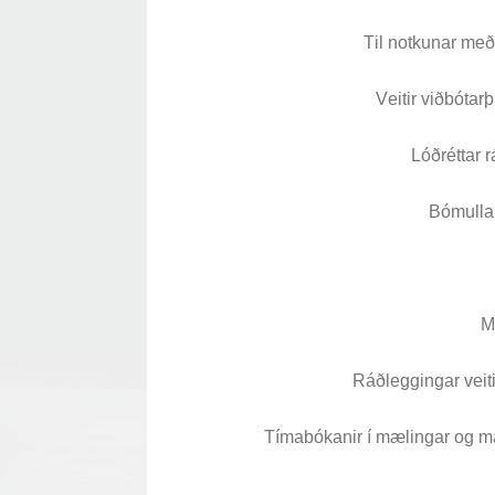
Brjóstaaðgerðir og þrýstingsvörur
Rúm og húsgögn
Stóma og þvagle
Til notkunar með
Rúm
Stómavörur
Veitir viðbótarþ
Dýnur
Þvagleggir
Lóðréttar r
Húsgögn
Aukabúnaður
Bómullar
Legusáravarnir
M
Ráðleggingar veit
Tímabókanir í mælingar og m