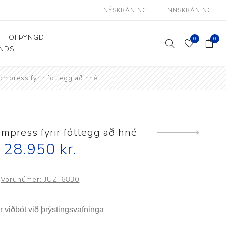
NÝSKRÁNING
INNSKRÁNING
OFÞYNGD
0
0
ANDS
ompress fyrir fótlegg að hné
Þjálfun og endurhæfing
Hjálpartæki
Flutningshjálpartæki
Gönguhjálpartæki
mpress fyrir fótlegg að hné
Next
product
Smáhjálpartæki
28.950 kr.
Vinnuborð og sérhæfðir
stólar
Vörunúmer:
JUZ-6830
 viðbót við þrýstingsvafninga