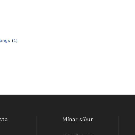
tings
(1)
sta
Mínar síður