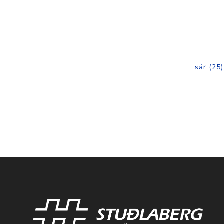
sár
(25)