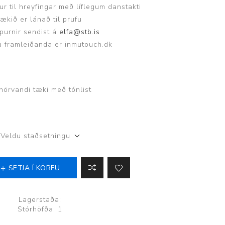
r til hreyfingar með líflegum danstakti
ggir
Heilbrigðisstofnanir
ækið er lánað til prufu
spurnir sendist á
elfa@stb.is
Innréttingar, vagnar og
a framleiðanda er inmutouch.dk
borð
Rekstrarvörur
Skoðunar- og
nörvandi tæki með tónlist
meðferðarbekkir
Smátæki
Þrýstingsvafningar
Veldu staðsetningu
SETJA Í KÖRFU
Lagerstaða:
Stórhöfða: 1