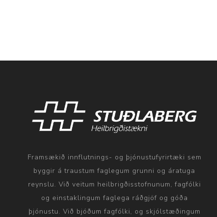
Framsækið innflutnings- og þjónustufyrirtæki sem
byggir á traustum faglegum grunni og áratuga
reynslu. Við veitum heilbrigðisstofnunum, fagfólki
og einstaklingum faglega ráðgjöf og góða
þjónustu. Við bjóðum fagfólki, og skjólstæðingum