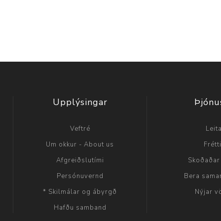
Upplýsingar
Þjónu
Veftré
Leit
Um okkur - About us
Frétt
Afgreiðslutími
Skoðaðar
Persónuvernd
Bera sama
* Skilmálar og ábyrgð
Nýjar v
Hafðu samband