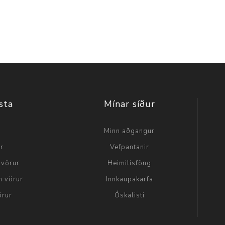
sta
Mínar síður
a
Minn aðgangur
ir
Vefpantanir
 vörur
Heimilisföng
n vörur
Innkaupakarfa
örur
Óskalisti