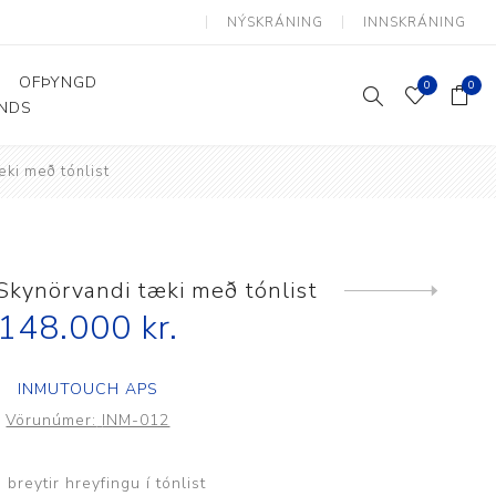
NÝSKRÁNING
INNSKRÁNING
OFÞYNGD
0
0
ANDS
ki með tónlist
Þjálfun og endurhæfing
Hjálpartæki
Flutningshjálpartæki
Gönguhjálpartæki
kynörvandi tæki með tónlist
Next
product
Smáhjálpartæki
148.000 kr.
Vinnuborð og sérhæfðir
stólar
INMUTOUCH APS
Vörunúmer:
INM-012
 breytir hreyfingu í tónlist