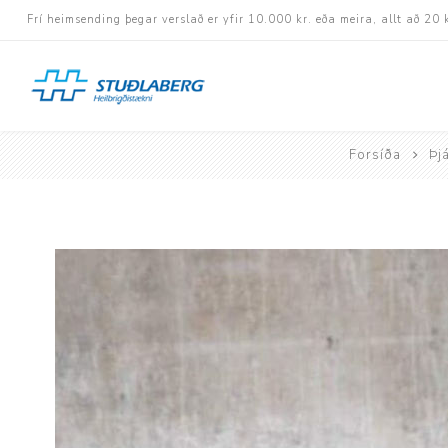
Frí heimsending þegar verslað er yfir 10.000 kr. eða meira, allt að 20 
Forsíða
Þj
Hjólastólar
Aukabúnaður
Aflbúnaður og handhj
Fastramma hjólastóla
Rafknúnir hjólastólar
Rafskutlur
Krossramma hjólastól
Sessur