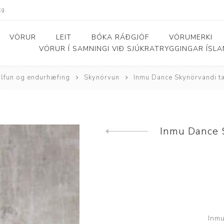
kg.
VÖRUR
LEIT
BÓKA RÁÐGJÖF
VÖRUMERKI
VÖRUR Í SAMNINGI VIÐ SJÚKRATRYGGINGAR ÍSL
álfun og endurhæfing
Skynörvun
Inmu Dance Skynörvandi tæ
Bað- og salernishjálpartæki
Baðker og lyftarar
Þjálfunarhjól
ól
Bað- og salernisstólar
Skynörvun
Inmu Dance S
Previous product
r
Salernisupphækkun og
Sérhæfð þríhjól
stoðir
Bað- og skiptiborð
ar
Inmu