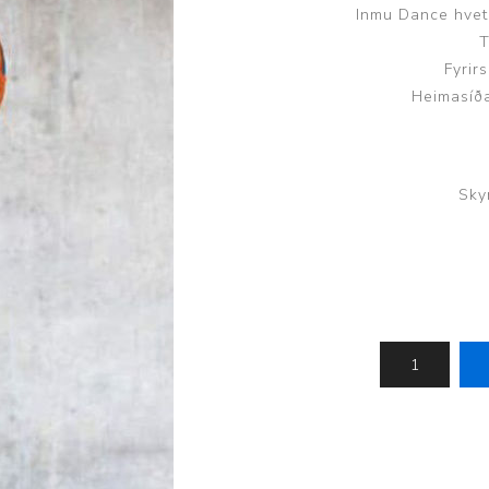
Inmu Dance hvetu
Brjóstaaðgerðir og þrýstingsvörur
Rúm og húsgögn
Stóma og þvagle
T
Fyrir
Rúm
Stómavörur
Heimasíð
Dýnur
Þvagleggir
Húsgögn
Aukabúnaður
Sky
Legusáravarnir