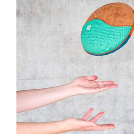
Brjóstaaðgerðir
Þrýstingsvörur
Rýmingarsala