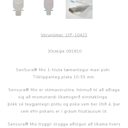
Vörunúmer:
LYF-10421
30stk/pk 091810
SenSura® Mio 1-hluta tæmanlegur maxi poki.
Tilklippanleg plata 10-55 mm.
Sensura® Mio er stómavörulína, hönnuð til að aðlaga
sig að mismunandi líkamsgerð einstaklinga,
þökk sé teygjanlegri plötu og poka sem ber lítið á, þar
sem efni pokans er í gráum hlutlausum lit.
Sensura® Mio tryggir örugga aðlögun að líkama hvers