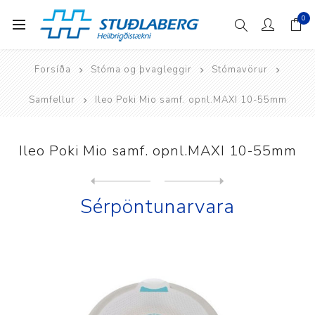
0
Forsíða
Stóma og þvagleggir
Stómavörur
Samfellur
Ileo Poki Mio samf. opnl.MAXI 10-55mm
Ileo Poki Mio samf. opnl.MAXI 10-55mm
Next
product
Previous product
Ileo.Mio. Samf.10-50mm CVXb...
Sérpöntunarvara