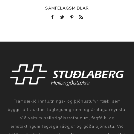
SAMFÉLAGSMIÐLAR
Framsækið innflutnings- og þjónustufyrirtæki sem
byggir á traustum faglegum grunni og áratuga reynslu.
Við veitum heilbrigðisstofnunum, fagfólki og
einstaklingum faglega ráðgjöf og góða þjónustu. Við