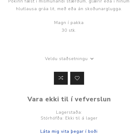
Pokinn fæst í mismunandi stærðum, glærir eða í hinum
hlutlausa gráa lit, með eða án skoðunarglugga.
Magn í pakka
30 stk.
Veldu staðsetningu
Vara ekki til í vefverslun
Lagerstaða:
Stórhöfða: Ekki til á lager