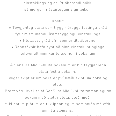
einstaklings og er lítt áberandi þökk
sé mörgum nýstárlegum eiginleikum
Kostir:
• Teygjanleg plata sem tryggir örugga festingu þrátt
fyrir mismunandi líkamsbyggingu einstaklinga
• Hlutlaust grátt efni sem er lítt áberandi
• Rannsóknir hafa sýnt að hinn einstaki hringlaga
loftventill minnkar loftsöfnun í pokanum
Á Sensura Mio 1-hluta pokanum er hin teygjanlega
plata fest á pokann.
Þegar skipt er um poka er því bæði skipt um poka og
plötu.
Breitt vöruúrval er af SenSura Mio 1-hluta tæmanlegurm
pokum með sléttri plötu, bæði með
tilklipptum plötum og tilklippanlegum sem sníða má eftir
ummáli stómans.