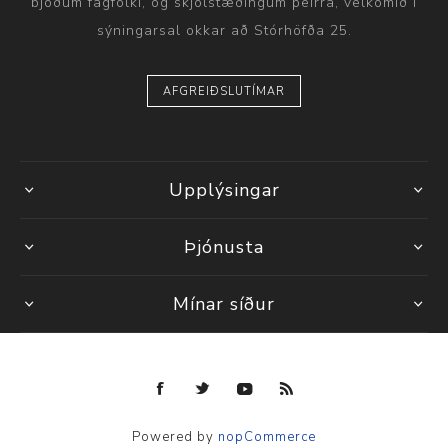
bjóðum fagfólki, og skjólstæðingum þeirra, velkomið í
sýningarsal okkar að Stórhöfða 25.
AFGREIÐSLUTÍMAR
Upplýsingar
Þjónusta
Mínar síður
Powered by
nopCommerce