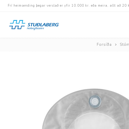
Frí heimsending þegar verslað er yfir 10.000 kr. eða meira, allt að 20 
Forsíða
Stóm
Hjólastólar
Aukabúnaður
Aflbúnaður og handhj
Fastramma hjólastóla
Rafknúnir hjólastólar
Rafskutlur
Krossramma hjólastól
Sessur