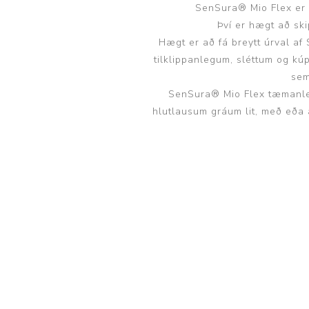
SenSura® Mio Flex er s
Því er hægt að sk
Hægt er að fá breytt úrval af
tilklippanlegum, sléttum og kú
sem
SenSura® Mio Flex tæmanleg
hlutlausum gráum lit, með eða 