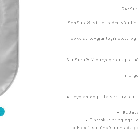
Brjóstaaðgerðir og þrýstingsvörur
Rúm og húsgögn
Stóma og þvagle
SenSur
SenSura® Mio er stómavörulína
Rúm
Stómavörur
Dýnur
Þvagleggir
þökk sé teygjanlegri plötu og 
Húsgögn
Aukabúnaður
SenSura® Mio tryggir örugga aðl
Legusáravarnir
mörgu
• Teygjanleg plata sem tryggir 
• Hlutlau
• Einstakur hringlaga l
• Flex festibúnaðurinn aðlagar