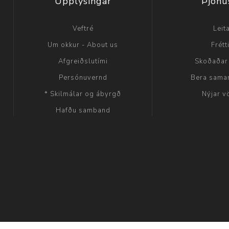
Upplýsingar
Þjónu
Veftré
Leit
Um okkur - About us
Frétt
Afgreiðslutími
Skoðaðar
Persónuvernd
Bera sama
* Skilmálar og ábyrgð
Nýjar v
Hafðu samband