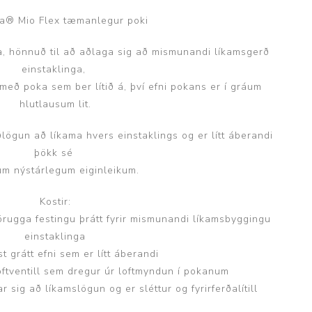
ggir
Heilbrigðisstofnanir
a® Mio Flex tæmanlegur poki
, hönnuð til að aðlaga sig að mismunandi líkamsgerð
Innréttingar, vagnar og
borð
einstaklinga,
með poka sem ber lítið á, því efni pokans er í gráum
Rekstrarvörur
hlutlausum lit.
Skoðunar- og
meðferðarbekkir
ögun að líkama hvers einstaklings og er lítt áberandi
Smátæki
þökk sé
m nýstárlegum eiginleikum.
Þrýstingsvafningar
Kostir:
örugga festingu þrátt fyrir mismunandi líkamsbyggingu
einstaklinga
st grátt efni sem er lítt áberandi
oftventill sem dregur úr loftmyndun í pokanum
 sig að líkamslögun og er sléttur og fyrirferðalítill