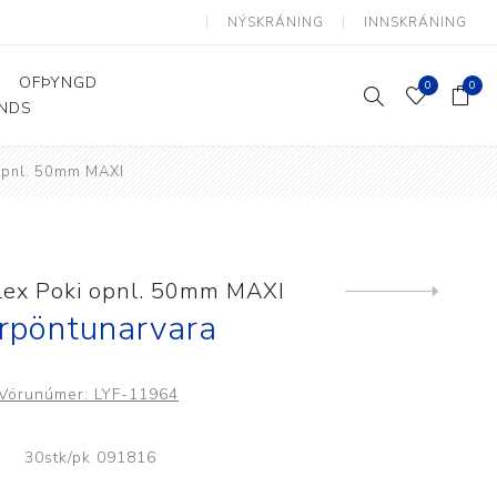
NÝSKRÁNING
INNSKRÁNING
OFÞYNGD
0
0
ANDS
 opnl. 50mm MAXI
Þjálfun og endurhæfing
Hjálpartæki
Flutningshjálpartæki
Gönguhjálpartæki
Flex Poki opnl. 50mm MAXI
Next
product
Smáhjálpartæki
rpöntunarvara
Vinnuborð og sérhæfðir
stólar
Vörunúmer:
LYF-11964
30stk/pk 091816