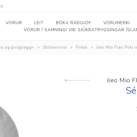
kg.
VÖRUR
LEIT
BÓKA RÁÐGJÖF
VÖRUMERKI
VÖRUR Í SAMNINGI VIÐ SJÚKRATRYGGINGAR ÍSL
a og þvagleggir
Stómavörur
Pokar
ileo Mio Flex Poki
Bað- og salernishjálpartæki
Baðker og lyftarar
Þjálfunarhjól
ól
Bað- og salernisstólar
Skynörvun
ileo Mio 
Previous product
r
Salernisupphækkun og
Sérhæfð þríhjól
Sé
stoðir
Bað- og skiptiborð
ar