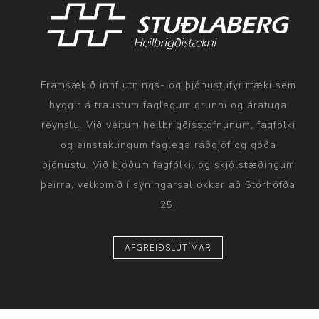
Framsækið innflutnings- og þjónustufyrirtæki sem
byggir á traustum faglegum grunni og áratuga
reynslu. Við veitum heilbrigðisstofnunum, fagfólki
og einstaklingum faglega ráðgjöf og góða
þjónustu. Við bjóðum fagfólki, og skjólstæðingum
þeirra, velkomið í sýningarsal okkar að Stórhöfða
25.
AFGREIÐSLUTÍMAR