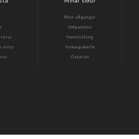
sta
Mínar síður
a
Minn aðgangur
ir
Vefpantanir
 vörur
Heimilisföng
n vörur
Innkaupakarfa
örur
Óskalisti