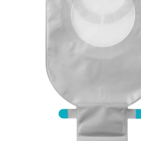
Brjóstaaðgerðir
Þrýstingsvörur
Rýmingarsala