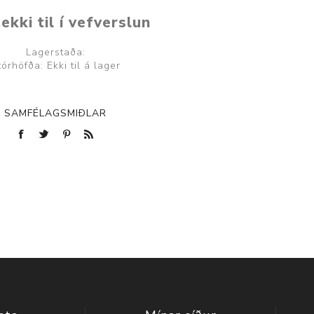
ekki til í vefverslun
Lagerstaða:
tórhöfða: Ekki til á lager
SAMFÉLAGSMIÐLAR