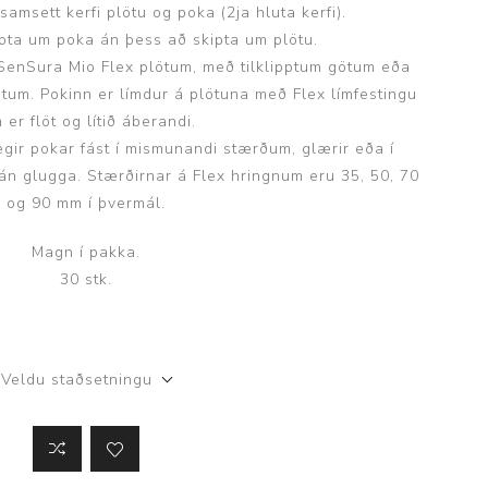
amsett kerfi plötu og poka (2ja hluta kerfi).
ipta um poka án þess að skipta um plötu.
 SenSura Mio Flex plötum, með tilklipptum götum eða
ptum. Pokinn er límdur á plötuna með Flex límfestingu
 er flöt og lítið áberandi.
ir pokar fást í mismunandi stærðum, glærir eða í
án glugga. Stærðirnar á Flex hringnum eru 35, 50, 70
og 90 mm í þvermál.
Magn í pakka.
30 stk.
Veldu staðsetningu