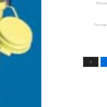
Passa
Brjóstaaðgerðir og þrýstingsvörur
Rúm og húsgögn
Stóma og þvagle
Rúm
Stómavörur
Fyrirsp
Dýnur
Þvagleggir
Húsgögn
Aukabúnaður
Legusáravarnir