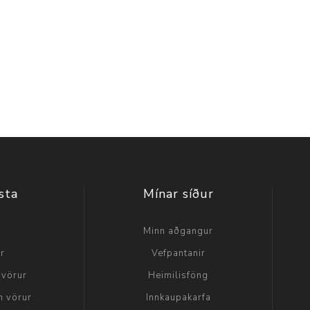
sta
Mínar síður
a
Minn aðgangur
ir
Vefpantanir
 vörur
Heimilisföng
n vörur
Innkaupakarfa