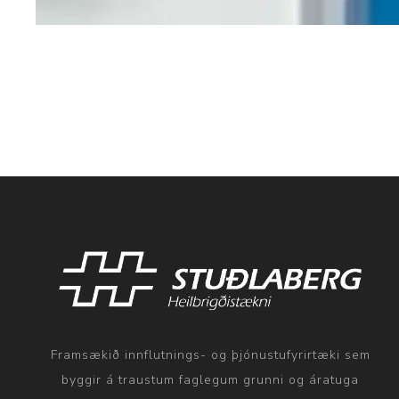
Framsækið innflutnings- og þjónustufyrirtæki sem
byggir á traustum faglegum grunni og áratuga