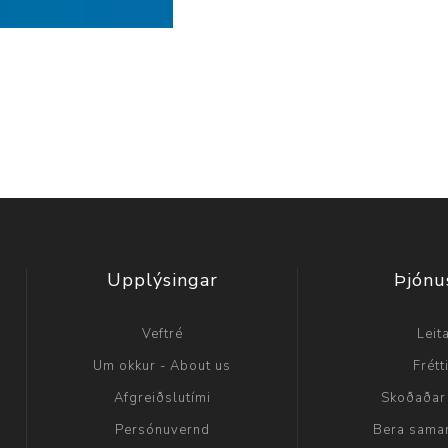
Upplýsingar
Þjónu
Veftré
Leit
Um okkur - About us
Frétt
Afgreiðslutími
Skoðaðar
Persónuvernd
Bera sama