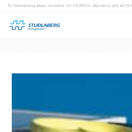
Frí heimsending þegar verslað er yfir 10.000 kr. eða meira, allt að 20 
Hjólastólar
Aukabúnaður
Aflbúnaður og handhj
Fastramma hjólastóla
Rafknúnir hjólastólar
Rafskutlur
Krossramma hjólastól
Sessur