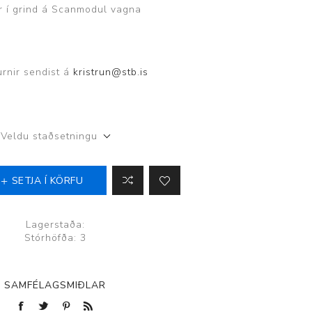
r í grind á Scanmodul vagna
ggir
Heilbrigðisstofnanir
Innréttingar, vagnar og
borð
urnir sendist á
kristrun@stb.is
Rekstrarvörur
Skoðunar- og
meðferðarbekkir
Veldu staðsetningu
Smátæki
Þrýstingsvafningar
SETJA Í KÖRFU
Lagerstaða:
Stórhöfða: 3
SAMFÉLAGSMIÐLAR