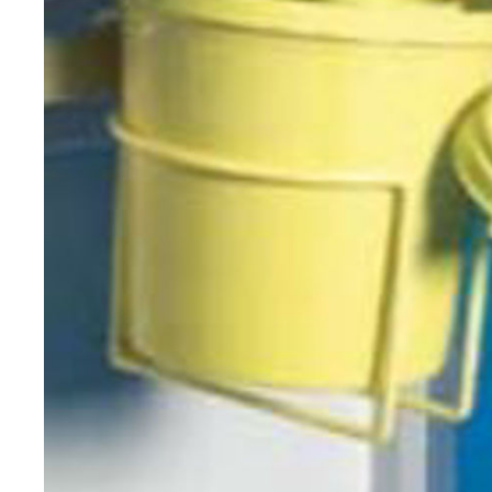
Brjóstaaðgerðir
Þrýstingsvörur
Rýmingarsala