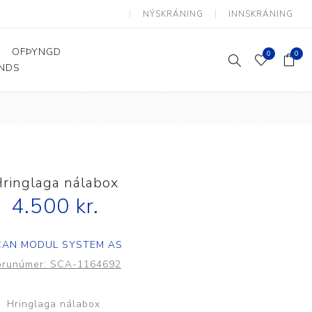
NÝSKRÁNING
INNSKRÁNING
OFÞYNGD
0
0
ANDS
Þjálfun og endurhæfing
Hjálpartæki
Flutningshjálpartæki
Gönguhjálpartæki
ringlaga nálabox
Smáhjálpartæki
4.500 kr.
Vinnuborð og sérhæfðir
stólar
CAN MODUL SYSTEM AS
örunúmer:
SCA-1164692
Hringlaga nálabox