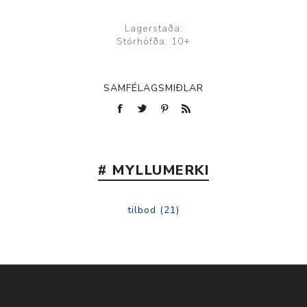
Lagerstaða:
Stórhöfða: 10+
SAMFÉLAGSMIÐLAR
# MYLLUMERKI
tilbod
(21)