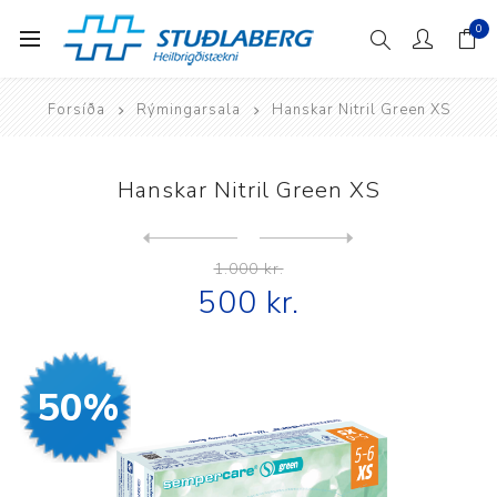
0
Forsíða
Rýmingarsala
Hanskar Nitril Green XS
Hanskar Nitril Green XS
Next
product
Previous product
1.000 kr.
500 kr.
50%