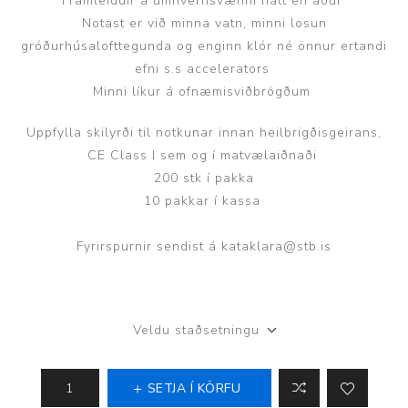
Framleiddir á umhverfisvænni hátt en áður
Notast er við minna vatn, minni losun
gróðurhúsalofttegunda og enginn klór né önnur ertandi
efni s.s accelerators
Minni líkur á ofnæmisviðbrögðum
Uppfylla skilyrði til notkunar innan heilbrigðisgeirans,
CE Class I sem og í matvælaiðnaði
200 stk í pakka
10 pakkar í kassa
Fyrirspurnir sendist á kataklara@stb.is
Veldu staðsetningu
SETJA Í KÖRFU