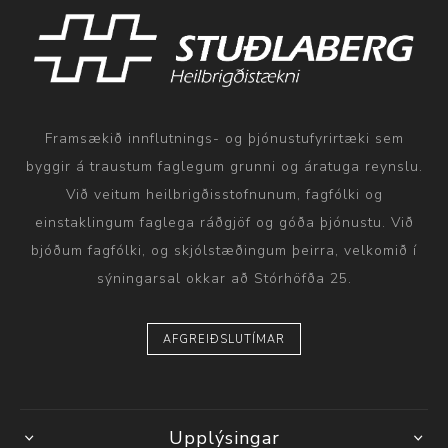
Framsækið innflutnings- og þjónustufyrirtæki sem
byggir á traustum faglegum grunni og áratuga reynslu.
Við veitum heilbrigðisstofnunum, fagfólki og
einstaklingum faglega ráðgjöf og góða þjónustu. Við
bjóðum fagfólki, og skjólstæðingum þeirra, velkomið í
sýningarsal okkar að Stórhöfða 25.
AFGREIÐSLUTÍMAR
Upplýsingar