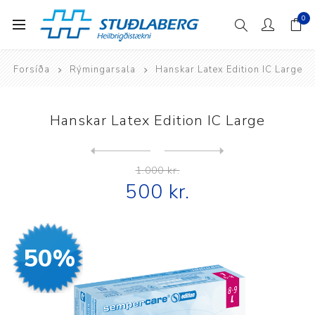
0
Forsíða
Rýmingarsala
Hanskar Latex Edition IC Large
Hanskar Latex Edition IC Large
Next
product
Previous product
1.000 kr.
500 kr.
50%