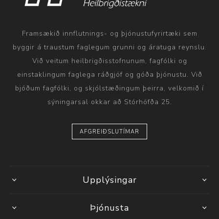
Framsækið innflutnings- og þjónustufyrirtæki sem
byggir á traustum faglegum grunni og áratuga reynslu.
Við veitum heilbrigðisstofnunum, fagfólki og
einstaklingum faglega ráðgjöf og góða þjónustu. Við
bjóðum fagfólki, og skjólstæðingum þeirra, velkomið í
sýningarsal okkar að Stórhöfða 25.
AFGREIÐSLUTÍMAR
Upplýsingar
Þjónusta