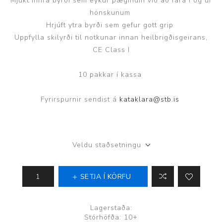
Mjúkt innra byrði sem eykur þægindin við að fara í og úr
hönskunum
Hrjúft ytra byrði sem gefur gott grip
Uppfylla skilyrði til notkunar innan heilbrigðisgeirans,
CE Class I
10 pakkar í kassa
Fyrirspurnir sendist á
kataklara@stb.is
Veldu staðsetningu
SETJA Í KÖRFU
Lagerstaða:
Stórhöfða: 10+