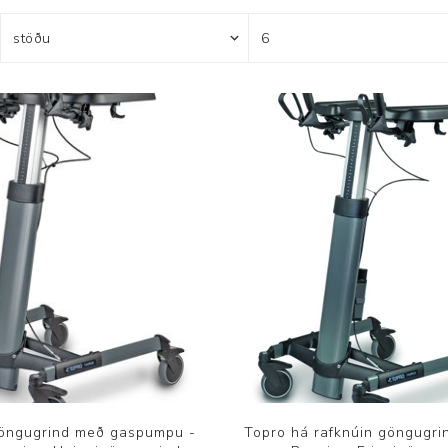
Brjóstaaðgerðir og þrýstingsvörur
Rúm og húsgögn
Stóma og þvagle
Rúm
Stómavörur
Dýnur
Þvagleggir
Húsgögn
Aukabúnaður
Legusáravarnir
öngugrind með gaspumpu -
Topro há rafknúin göngugri