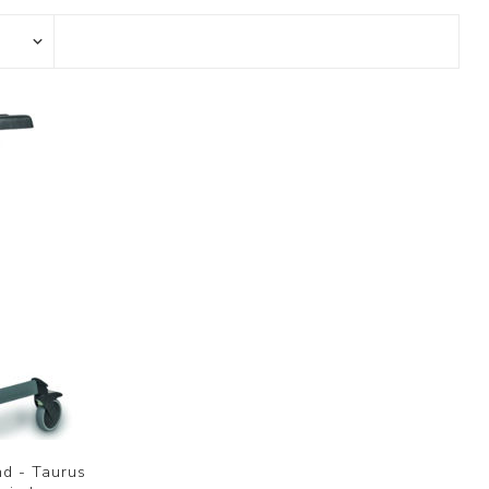
ggir
Heilbrigðisstofnanir
Innréttingar, vagnar og
borð
Rekstrarvörur
Skoðunar- og
meðferðarbekkir
Smátæki
Þrýstingsvafningar
nd - Taurus