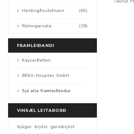
Taurus P
Heilbrigðisstofnanir
(65)
Rýmingarsala
(18)
FRAMLEIÐANDI
KayserBetten
BEKA-Hospitec GmbH
Sjá alla framleiðendur
VINSÆL LEITARORÐ
bjúgur
brjóst
gervibrjóst