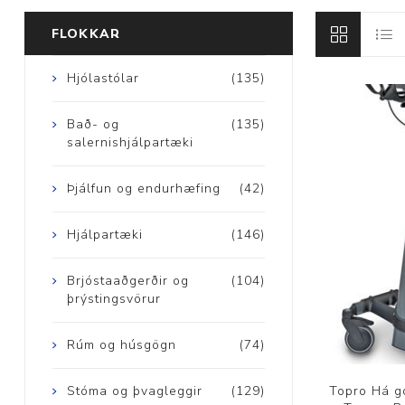
FLOKKAR
Brjóstaaðgerðir
Hjólastólar
(135)
Þrýstingsvörur
Bað- og
(135)
salernishjálpartæki
Þjálfun og endurhæfing
(42)
Hjálpartæki
(146)
Rýmingarsala
Brjóstaaðgerðir og
(104)
þrýstingsvörur
Rúm og húsgögn
(74)
Topro Há g
Stóma og þvagleggir
(129)