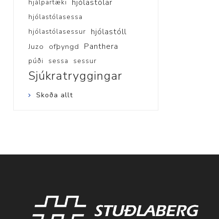
hjólastólar
hjálpartæki
hjólastólasessa
hjólastóll
hjólastólasessur
Panthera
Juzo
ofþyngd
púði
sessa
sessur
Sjúkratryggingar
Skoða allt