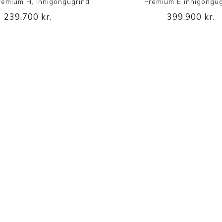
remium H, innigöngugrind
Premium E innigöngug
239.700 kr.
399.900 kr.