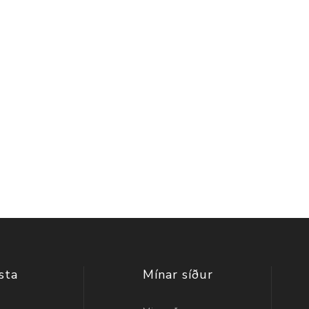
sta
Mínar síður