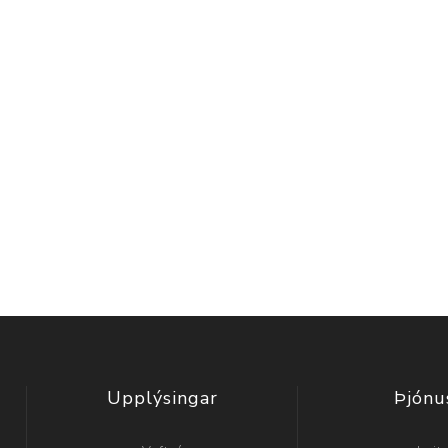
Upplýsingar
Þjónu