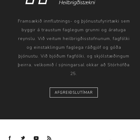
Framsækið innflutnings- og þjónustufyrirtæki sem
byggir á traustum faglegum grunni og áratuga
reynslu. Við veitum heilbrigðisstofnunum, fagfólki
og einstaklingum faglega ráðgjöf og góða
þjónustu. Við bjóðum fagfólki, og skjólstæðingum
þeirra, velkomið í sýningarsal okkar að Stórhöfða
25.
AFGREIÐSLUTÍMAR