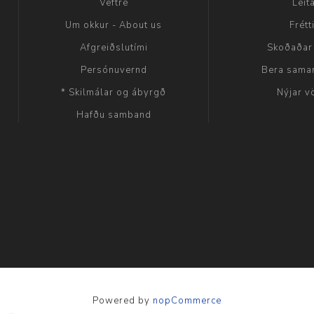
Veftré
Leit
Um okkur - About us
Frétt
Afgreiðslutími
Skoðaðar
Persónuvernd
Bera sama
* Skilmálar og ábyrgð
Nýjar v
Hafðu samband
Powered by
nopCommerce