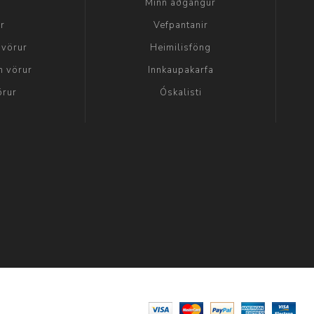
a
Minn aðgangur
ir
Vefpantanir
 vörur
Heimilisföng
n vörur
Innkaupakarfa
örur
Óskalisti