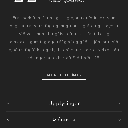
Framsækið innflutnings- og þjónustufyrirtæki sem
byggir á traustum faglegum grunni og áratuga reynslu.
Við veitum heilbrigðisstofnunum, fagfólki og
einstaklingum faglega ráðgjöf og góða þjónustu. Við
bjóðum fagfólki, og skjólstæðingum þeirra, velkomið í
sýningarsal okkar að Stórhöfða 25.
AFGREIÐSLUTÍMAR
Upplýsingar
Þjónusta