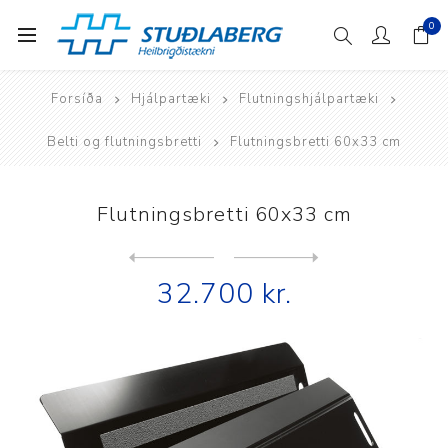
0
Forsíða
Hjálpartæki
Flutningshjálpartæki
Belti og flutningsbretti
Flutningsbretti 60x33 cm
Flutningsbretti 60x33 cm
Next
product
Previous product
32.700 kr.