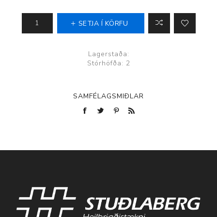
SETJA Í KÖRFU
Lagerstaða:
Stórhöfða: 2
SAMFÉLAGSMIÐLAR