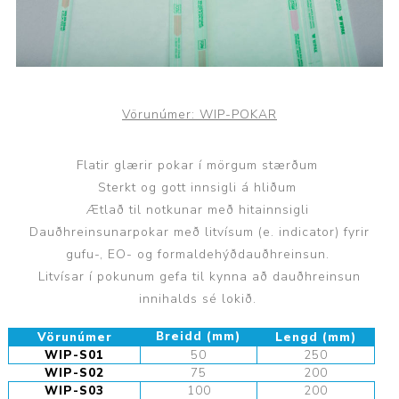
Vörunúmer:
WIP-POKAR
Flatir glærir pokar í mörgum stærðum
Sterkt og gott innsigli á hliðum
Ætlað til notkunar með hitainnsigli
Dauðhreinsunarpokar með litvísum (e. indicator) fyrir
gufu-, EO- og formaldehýðdauðhreinsun.
Litvísar í pokunum gefa til kynna að dauðhreinsun
innihalds sé lokið.
Breidd (mm)
Vörunúmer
Lengd (mm)
WIP-S01
50
250
WIP-S02
75
200
WIP-S03
100
200