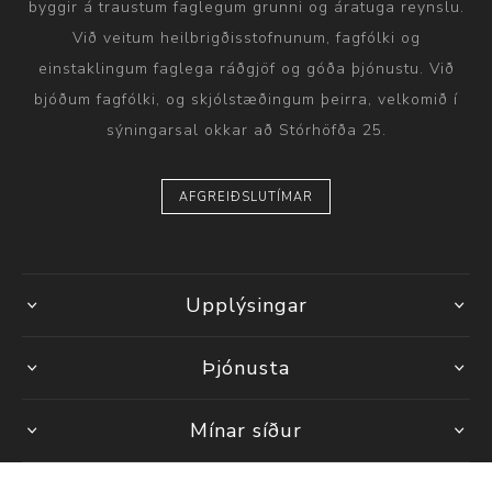
byggir á traustum faglegum grunni og áratuga reynslu.
Við veitum heilbrigðisstofnunum, fagfólki og
einstaklingum faglega ráðgjöf og góða þjónustu. Við
bjóðum fagfólki, og skjólstæðingum þeirra, velkomið í
sýningarsal okkar að Stórhöfða 25.
AFGREIÐSLUTÍMAR
Upplýsingar
Þjónusta
Mínar síður