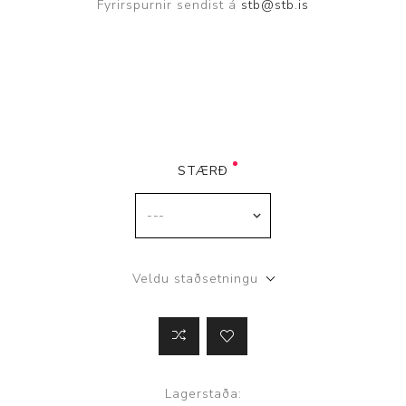
Fyrirspurnir sendist á
stb@stb.is
STÆRÐ
Veldu staðsetningu
Lagerstaða: