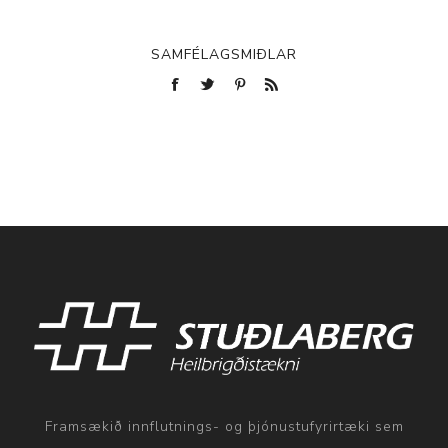
SAMFÉLAGSMIÐLAR
Framsækið innflutnings- og þjónustufyrirtæki sem