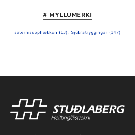
# MYLLUMERKI
salernisupphækkun
(13)
,
Sjúkratryggingar
(147)