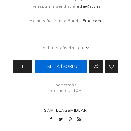
Fyrirspurnir sendist á
elfa@stb.is
Heimasíða framleiðanda
Etac.com
Veldu staðsetningu
SETJA Í KÖRFU
Lagerstaða:
Stórhöfða: 10+
SAMFÉLAGSMIÐLAR