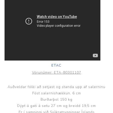
ETAC
Vörunúmer:
ETA-80301107
Auðveldar fólki að setjast og standa upp af salerninu
Föst salernishækkun, 6 cm
Burðarþol 150 kg
Dýpt á gati á setu 27 cm og breidd 19,5 cm
Er í samningi við Sjúkratryggingar Íslands