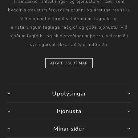
Framsækið innflutnings- og þjónustufyrirtæki sem
byggir á traustum faglegum grunni og áratuga reynslu.
Við veitum heilbrigðisstofnunum, fagfólki og
einstaklingum faglega ráðgjöf og góða þjónustu. Við
bjóðum fagfólki, og skjólstæðingum þeirra, velkomið í
sýningarsal okkar að Stórhöfða 25.
AFGREIÐSLUTÍMAR
Upplýsingar
Þjónusta
Mínar síður