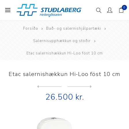
0
Forsíða
Bað- og salernishjálpartæki
Salernisupphækkun og stoðir
Etac salernishækkun Hi-Loo föst 10 cm
Etac salernishækkun Hi-Loo föst 10 cm
Next
product
Previous product
Etac salernishækkun Hi-Loo ...
26.500 kr.