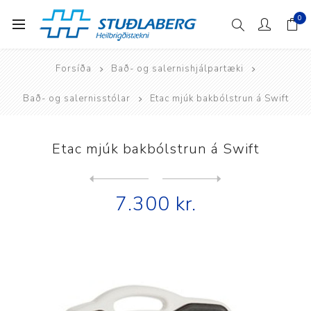
0
Forsíða
Bað- og salernishjálpartæki
Bað- og salernisstólar
Etac mjúk bakbólstrun á Swift
Etac mjúk bakbólstrun á Swift
Next
product
Previous product
7.300 kr.