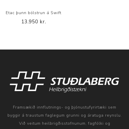
Etac þunn bólstrun á Swift
13.950 kr.
Framsækið innflutnings- og þjónustufyrirtæki sem
byggir á traustum faglegum grunni og áratuga reynslu.
Við veitum heilbrigðisstofnunum, fagfólki og