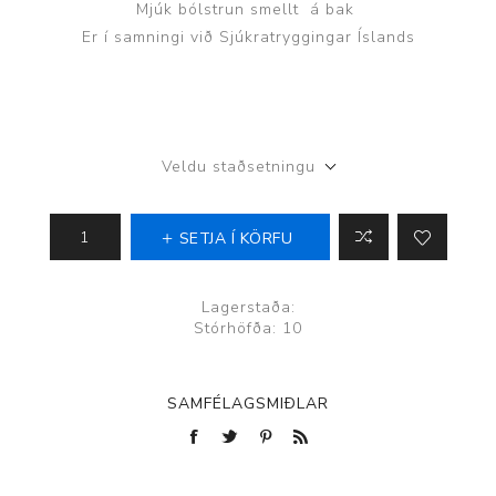
Mjúk bólstrun smellt á bak
Er í samningi við Sjúkratryggingar Íslands
Veldu staðsetningu
SETJA Í KÖRFU
Lagerstaða:
Stórhöfða: 10
SAMFÉLAGSMIÐLAR