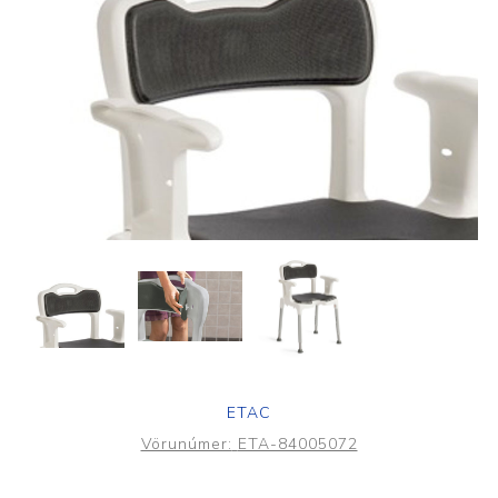
ETAC
Vörunúmer:
ETA-84005072