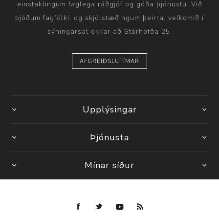
einstaklingum faglega ráðgjöf og góða þjónustu. Við
bjóðum fagfólki, og skjólstæðingum þeirra, velkomið í
sýningarsal okkar að Stórhöfða 25.
AFGREIÐSLUTÍMAR
Upplýsingar
Þjónusta
Mínar síður