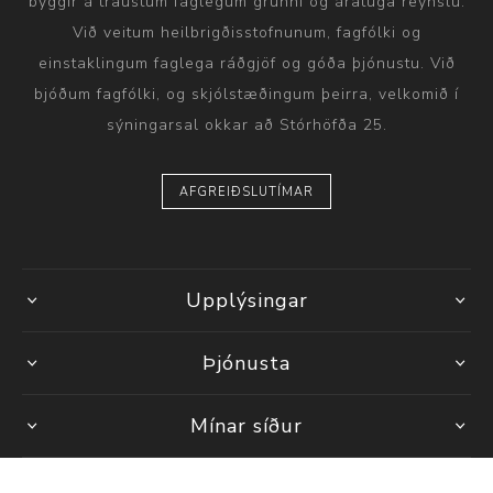
byggir á traustum faglegum grunni og áratuga reynslu.
Við veitum heilbrigðisstofnunum, fagfólki og
einstaklingum faglega ráðgjöf og góða þjónustu. Við
bjóðum fagfólki, og skjólstæðingum þeirra, velkomið í
sýningarsal okkar að Stórhöfða 25.
AFGREIÐSLUTÍMAR
Upplýsingar
Þjónusta
Mínar síður