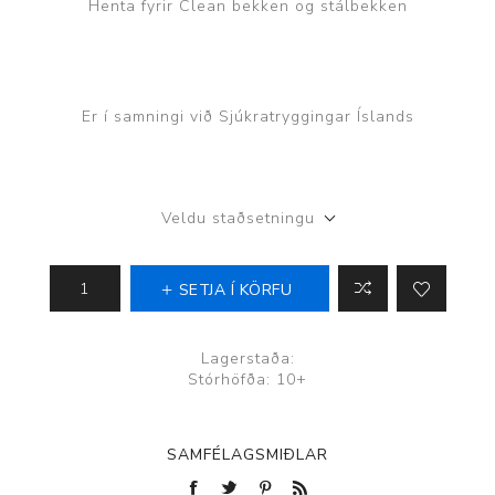
Henta fyrir Clean bekken og stálbekken
Er í samningi við Sjúkratryggingar Íslands
Veldu staðsetningu
SETJA Í KÖRFU
Lagerstaða:
Stórhöfða: 10+
SAMFÉLAGSMIÐLAR