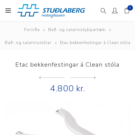
0
Forsíða
Bað- og salernishjálpartæki
Bað- og salernisstólar
Etac bekkenfestingar á Clean stóla
Etac bekkenfestingar á Clean stóla
Next
product
Previous product
Etac bjóstbelti á Clean og ...
4.800 kr.