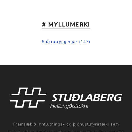
# MYLLUMERKI
Sjúkratryggingar
(147)
Framsækið innflutnings- og þjónustufyrirtæki sem