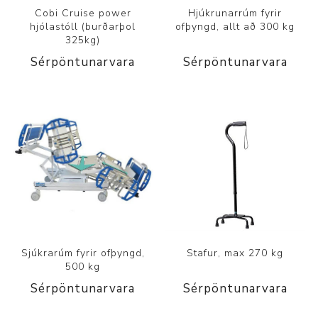
Cobi Cruise power
Hjúkrunarrúm fyrir
hjólastóll (burðarþol
ofþyngd, allt að 300 kg
325kg)
Sérpöntunarvara
Sérpöntunarvara
Sjúkrarúm fyrir ofþyngd,
Stafur, max 270 kg
500 kg
Sérpöntunarvara
Sérpöntunarvara