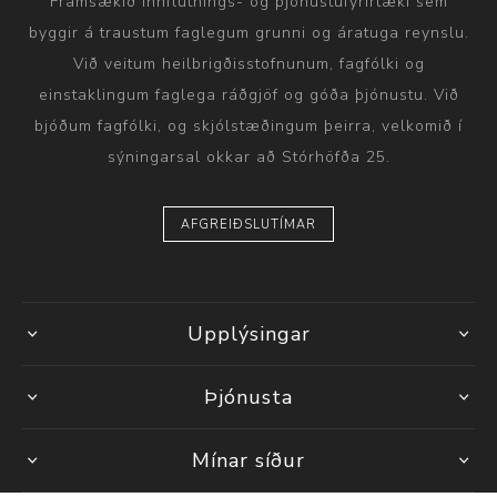
Framsækið innflutnings- og þjónustufyrirtæki sem
byggir á traustum faglegum grunni og áratuga reynslu.
Við veitum heilbrigðisstofnunum, fagfólki og
einstaklingum faglega ráðgjöf og góða þjónustu. Við
bjóðum fagfólki, og skjólstæðingum þeirra, velkomið í
sýningarsal okkar að Stórhöfða 25.
AFGREIÐSLUTÍMAR
Upplýsingar
Þjónusta
Mínar síður