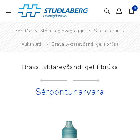
0
Forsíða
Stóma og þvagleggir
Stómavörur
Aukahlutir
Brava lyktareyðandi gel í brúsa
Brava lyktareyðandi gel í brúsa
Next
product
Previous product
Brava lyktareyðandi gel í p...
Sérpöntunarvara