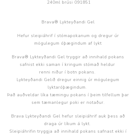
240ml brúsi 091851
Brava® Lykteyðandi Gel
Hefur sleipiáhrif í stómapokanum og dregur úr
mögulegum óþægindum af lykt
Brava® Lykteyðandi Gel tryggir að innihald pokans
safnist ekki saman í kringum stómað heldur
renni niður í botn pokans.
Lykteyðandi Gelið dregur einnig úr mögulegum
lyktaróþægindum.
Það auðveldar líka tæmingu pokans í þeim tilfellum þar
sem tæmanlegur poki er notaður.
Brava Lykteyðandi Gel hefur sleipiáhrif auk þess að
draga úr líkum á lykt.
Sleipiáhrifin tryggja að innihald pokans safnast ekki í