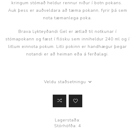
kringum stómað heldur rennur niður í botn pokans.
Auk þess er auðveldara að tæma pokann, fyrir þá sem
nota tæmanlega poka.
Brava Lykteyðandi Gel er ætlað til notkunar í
stómapokann og fæst í flösku sem inniheldur 240 ml og í
litlum einnota pokum. Litli pokinn er handhægur þegar
notandi er að heiman eða á ferðalagi.
Veldu staðsetningu
Lagerstaða:
Stórhöfða: 4