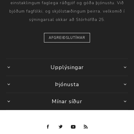
einstaklingum faglega ráðgjöf og góða þjónustu. Við
bjóðum fagfólki, og skjólstæðingum þeirra, velkomið í
sýningarsal okkar að Stórhöfða 25.
AFGREIÐSLUTÍMAR
Upplýsingar
Þjónusta
Mínar síður