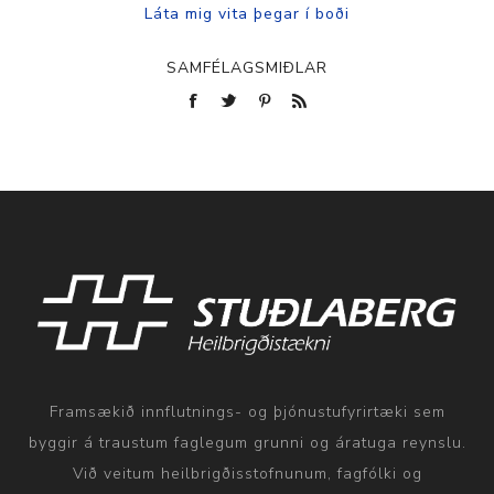
SAMFÉLAGSMIÐLAR
Framsækið innflutnings- og þjónustufyrirtæki sem
byggir á traustum faglegum grunni og áratuga reynslu.
Við veitum heilbrigðisstofnunum, fagfólki og