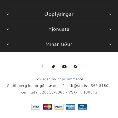
Upplýsingar
Þjónusta
Mínar síður
Powered by
nopCommerce
Stuðlaberg heilbrigðistækni ehf - stb@stb.is - 569 3180 -
Kennitala: 520116-0360 - VSK-nr: 130042