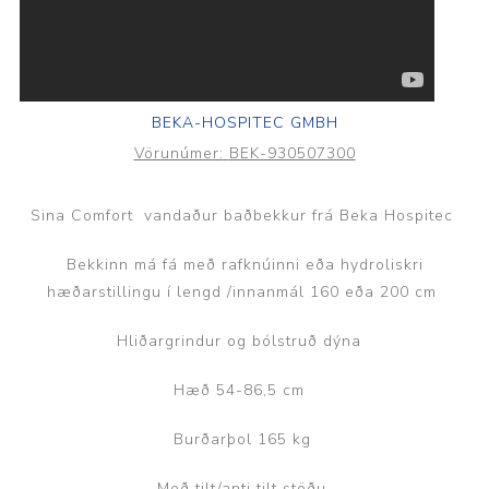
BEKA-HOSPITEC GMBH
Vörunúmer:
BEK-930507300
Sina Comfort vandaður baðbekkur frá Beka Hospitec
Bekkinn má fá með rafknúinni eða hydroliskri
hæðarstillingu í lengd /innanmál 160 eða 200 cm
Hliðargrindur og bólstruð dýna
Hæð 54-86,5 cm
Burðarþol 165 kg
Með tilt/anti tilt stöðu