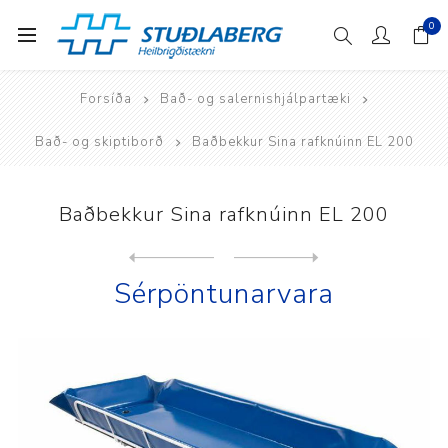
0
Forsíða
Bað- og salernishjálpartæki
Bað- og skiptiborð
Baðbekkur Sina rafknúinn EL 200
Baðbekkur Sina rafknúinn EL 200
Next
product
Previous product
Lopital Marina Deluxe baðbe...
Sérpöntunarvara