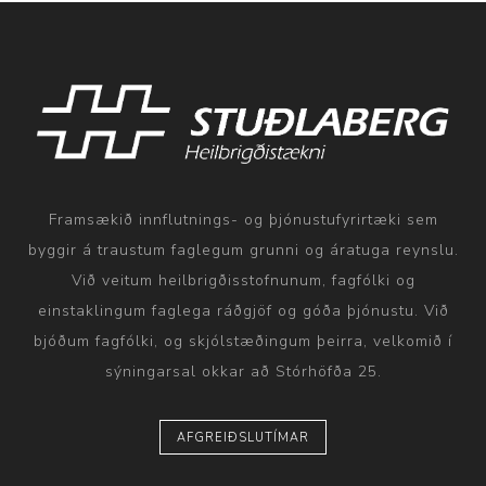
Framsækið innflutnings- og þjónustufyrirtæki sem
byggir á traustum faglegum grunni og áratuga reynslu.
Við veitum heilbrigðisstofnunum, fagfólki og
einstaklingum faglega ráðgjöf og góða þjónustu. Við
bjóðum fagfólki, og skjólstæðingum þeirra, velkomið í
sýningarsal okkar að Stórhöfða 25.
AFGREIÐSLUTÍMAR