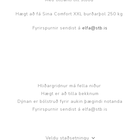
Hægt að fá Sina Comfort XXL burðarþol 250 kg
Fyrirspurnir sendist á
elfa@stb.is
Hliðargridnur má fella niður
Hægt er að tilla bekknum
Dýnan er bólstruð fyrir aukin þægindi notanda
Fyrirspurnir sendist á elfa@stb.is
Veldu staðsetningu