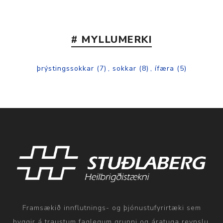
# MYLLUMERKI
þrýstingssokkar
(7)
,
sokkar
(8)
,
ífæra
(5)
Framsækið innflutnings- og þjónustufyrirtæki sem
byggir á traustum faglegum grunni og áratuga reynslu.