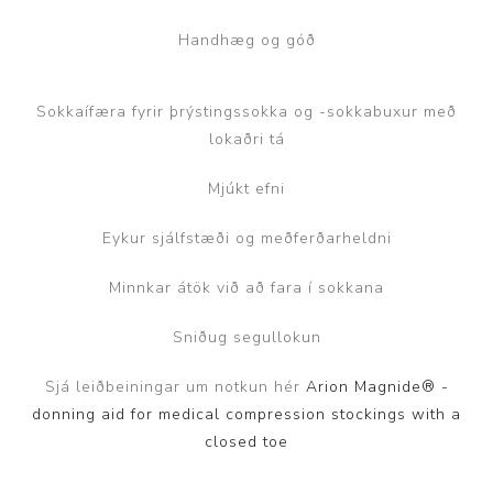
Handhæg og góð
Sokkaífæra fyrir þrýstingssokka og -sokkabuxur með
lokaðri tá
Mjúkt efni
Eykur sjálfstæði og meðferðarheldni
Minnkar átök við að fara í sokkana
Sniðug segullokun
Sjá leiðbeiningar um notkun hér
Arion Magnide® -
donning aid for medical compression stockings with a
closed toe