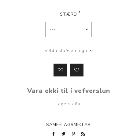
STÆRÐ
Veldu staðsetningu
Vara ekki til í vefverslun
Lagerstaða:
SAMFÉLAGSMIÐLAR