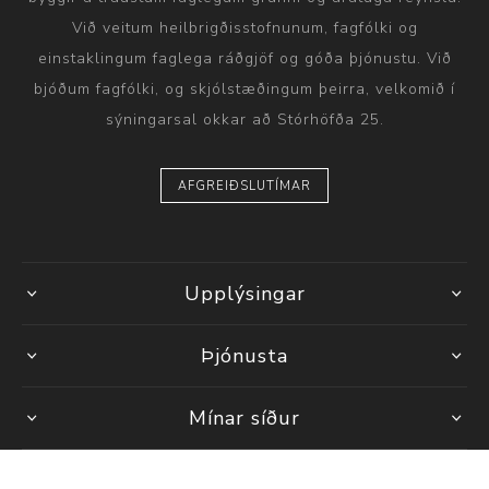
Við veitum heilbrigðisstofnunum, fagfólki og
einstaklingum faglega ráðgjöf og góða þjónustu. Við
bjóðum fagfólki, og skjólstæðingum þeirra, velkomið í
sýningarsal okkar að Stórhöfða 25.
AFGREIÐSLUTÍMAR
Upplýsingar
Þjónusta
Mínar síður