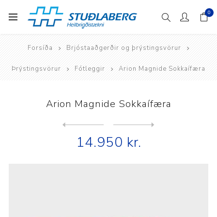
0
Forsíða
Brjóstaaðgerðir og þrýstingsvörur
Þrýstingsvörur
Fótleggir
Arion Magnide Sokkaífæra
Arion Magnide Sokkaífæra
Next
product
Previous product
Arion Magnide Sokkaífæra/So...
14.950 kr.