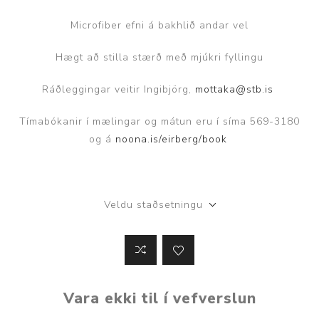
Microfiber efni á bakhlið andar vel
Hægt að stilla stærð með mjúkri fyllingu
Ráðleggingar veitir Ingibjörg,
mottaka@stb.is
Tímabókanir í mælingar og mátun eru í síma 569-3180
og á
noona.is/eirberg/book
Veldu staðsetningu
Vara ekki til í vefverslun