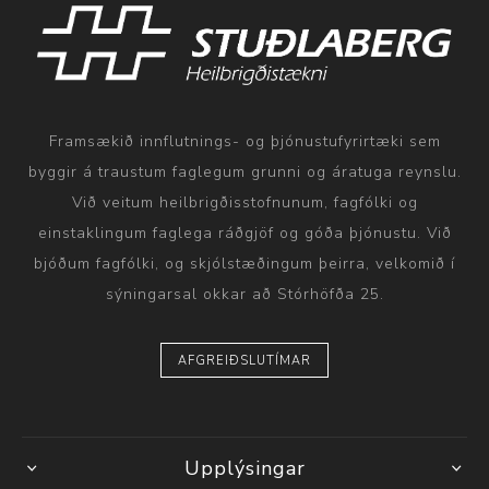
Framsækið innflutnings- og þjónustufyrirtæki sem
byggir á traustum faglegum grunni og áratuga reynslu.
Við veitum heilbrigðisstofnunum, fagfólki og
einstaklingum faglega ráðgjöf og góða þjónustu. Við
bjóðum fagfólki, og skjólstæðingum þeirra, velkomið í
sýningarsal okkar að Stórhöfða 25.
AFGREIÐSLUTÍMAR
Upplýsingar