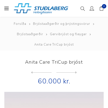
0
Forsíða
Brjóstaaðgerðir og þrýstingsvörur
Brjóstaaðgerðir
Gervibrjóst og fleygar
Anita Care TriCup brjóst
Anita Care TriCup brjóst
Next
product
Previous product
Anita Care TriFirst byrjuna...
60.000 kr.