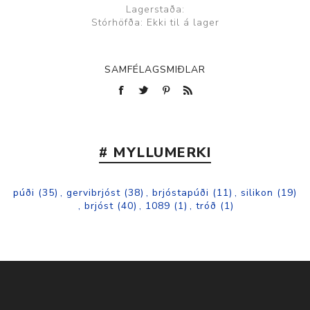
Lagerstaða:
Stórhöfða: Ekki til á lager
SAMFÉLAGSMIÐLAR
# MYLLUMERKI
púði
(35)
,
gervibrjóst
(38)
,
brjóstapúði
(11)
,
silikon
(19)
,
brjóst
(40)
,
1089
(1)
,
tróð
(1)