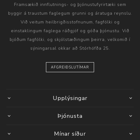
Framsækið innflutnings- og þjónustufyrirtæki sem
byggir á traustum faglegum grunni og áratuga reynslu.
Við veitum heilbrigðisstofnunum, fagfólki og
einstaklingum faglega ráðgjöf og góða þjónustu. Við
bjóðum fagfólki, og skjólstæðingum þeirra, velkomið í
sýningarsal okkar að Stórhöfða 25.
AFGREIÐSLUTÍMAR
Upplýsingar
Þjónusta
Mínar síður