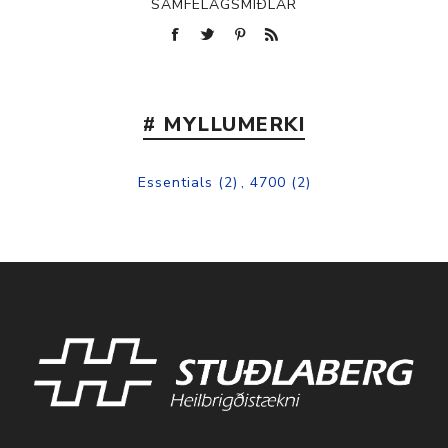
SAMFÉLAGSMIÐLAR
# MYLLUMERKI
Essentials
(2)
,
4700
(2)