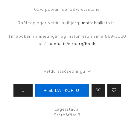
61% polyamide, 39% elastane
Ráðleggingar veitir Ingibjörg,
mottaka@stb.is
Tímabókanir í mælingar og mátun eru í síma 569-3180
og á
noona.is/eirberg/book
Veldu staðsetningu
SETJA Í KÖRFU
Lagerstaða:
Stórhöfða: 3