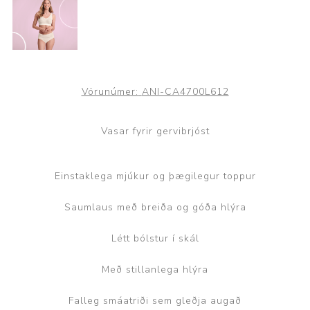
Vörunúmer:
ANI-CA4700L612
Vasar fyrir gervibrjóst
Einstaklega mjúkur og þægilegur toppur
Saumlaus með breiða og góða hlýra
Létt bólstur í skál
Með stillanlega hlýra
Falleg smáatriði sem gleðja augað