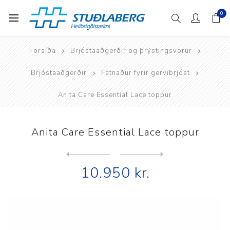
0
Forsíða
Brjóstaaðgerðir og þrýstingsvörur
Brjóstaaðgerðir
Fatnaður fyrir gervibrjóst
Anita Care Essential Lace toppur
Anita Care Essential Lace toppur
Next
product
Previous product
Anita Care Leni brjóstahald...
10.950 kr.