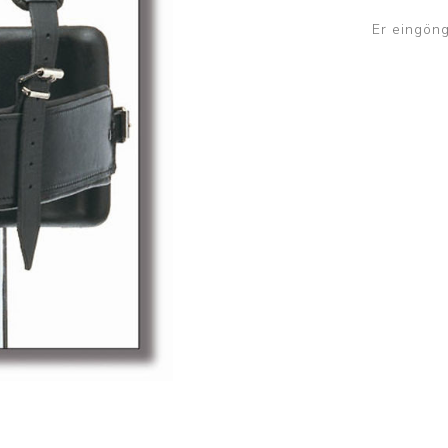
Brjóstaaðgerðir og þrýstingsvörur
Rúm og húsgögn
Stóma og þvagle
Er eingön
Rúm
Stómavörur
Dýnur
Þvagleggir
Húsgögn
Aukabúnaður
Legusáravarnir