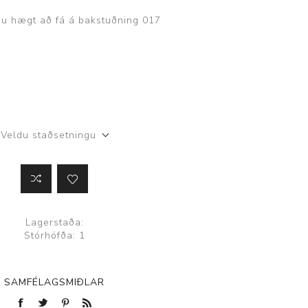
ggir
Heilbrigðisstofnanir
gu hægt að fá á bakstuðning 017
Innréttingar, vagnar og
borð
Rekstrarvörur
Skoðunar- og
meðferðarbekkir
Veldu staðsetningu
Smátæki
Þrýstingsvafningar
Lagerstaða:
Stórhöfða: 1
SAMFÉLAGSMIÐLAR