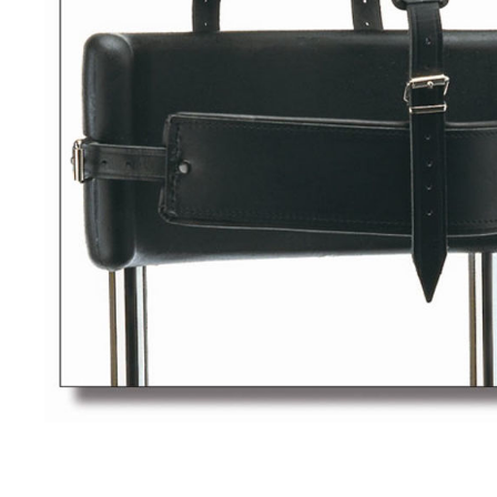
Brjóstaaðgerðir
Þrýstingsvörur
Rýmingarsala