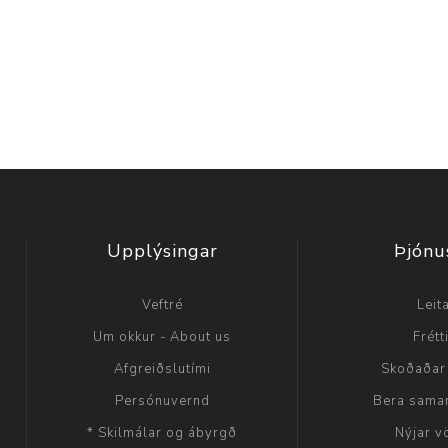
Upplýsingar
Þjónu
Veftré
Leit
Um okkur - About us
Frétt
Afgreiðslutími
Skoðaðar
Persónuvernd
Bera sama
* Skilmálar og ábyrgð
Nýjar v