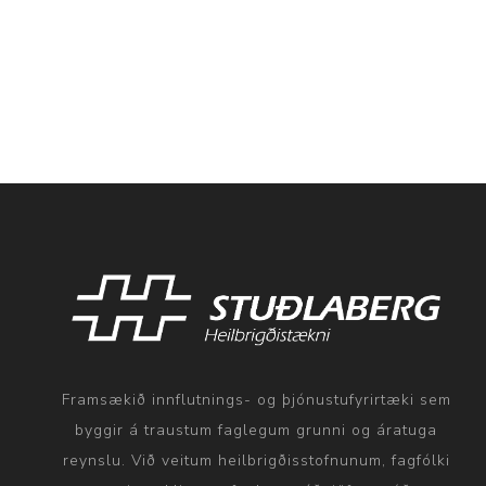
Framsækið innflutnings- og þjónustufyrirtæki sem
byggir á traustum faglegum grunni og áratuga
reynslu. Við veitum heilbrigðisstofnunum, fagfólki