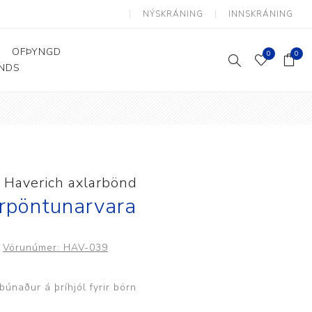
NÝSKRÁNING
INNSKRÁNING
OFÞYNGD
0
0
ANDS
Þjálfun og endurhæfing
Hjálpartæki
Flutningshjálpartæki
Gönguhjálpartæki
 Haverich axlarbönd
Smáhjálpartæki
rpöntunarvara
Vinnuborð og sérhæfðir
stólar
Vörunúmer:
HAV-039
únaður á þríhjól fyrir börn