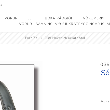
kg.
VÖRUR
LEIT
BÓKA RÁÐGJÖF
VÖRUMERKI
VÖRUR Í SAMNINGI VIÐ SJÚKRATRYGGINGAR ÍSL
Forsíða
039 Haverich axlarbönd
Bað- og salernishjálpartæki
Baðker og lyftarar
Þjálfunarhjól
ól
Bað- og salernisstólar
Skynörvun
039
r
Salernisupphækkun og
Sérhæfð þríhjól
Sé
stoðir
Bað- og skiptiborð
ar
Aukab