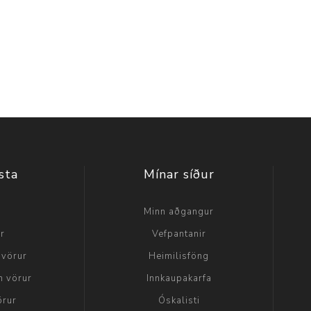
sta
Mínar síður
a
Minn aðgangur
ir
Vefpantanir
 vörur
Heimilisföng
n vörur
Innkaupakarfa
örur
Óskalisti