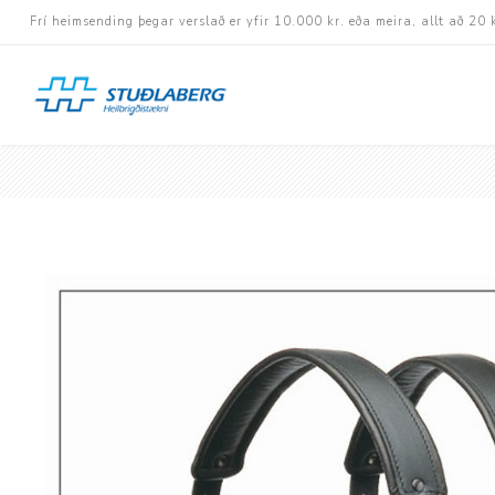
Frí heimsending þegar verslað er yfir 10.000 kr. eða meira, allt að 20 
Hjólastólar
Aukabúnaður
Aflbúnaður og handhj
Fastramma hjólastóla
Rafknúnir hjólastólar
Rafskutlur
Krossramma hjólastól
Sessur