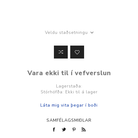
Veldu staðsetningu
Vara ekki til í vefverslun
Lagerstaða:
Stórhöfða: Ekki til á lager
SAMFÉLAGSMIÐLAR