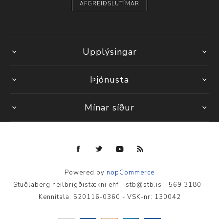
AFGREIÐSLUTÍMAR
Upplýsingar
Þjónusta
Mínar síður
Powered by
nopCommerce
Stuðlaberg heilbrigðistækni ehf - stb@stb.is - 569 3180 -
Kennitala: 520116-0360 - VSK-nr: 130042