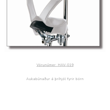
Vörunúmer:
HAV-019
Aukabúnaður á þríhjól fyrir börn