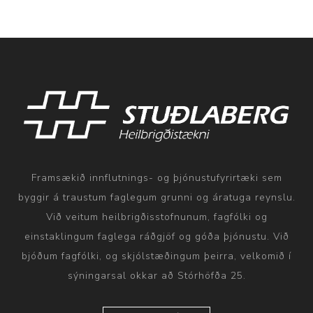
Framsækið innflutnings- og þjónustufyrirtæki sem
byggir á traustum faglegum grunni og áratuga reynslu.
Við veitum heilbrigðisstofnunum, fagfólki og
einstaklingum faglega ráðgjöf og góða þjónustu. Við
bjóðum fagfólki, og skjólstæðingum þeirra, velkomið í
sýningarsal okkar að Stórhöfða 25.