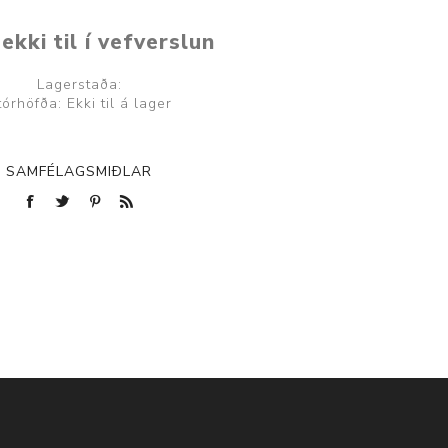
ekki til í vefverslun
Lagerstaða:
tórhöfða: Ekki til á lager
SAMFÉLAGSMIÐLAR