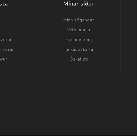
sta
Mínar síður
a
Minn aðgangur
ir
Vefpantanir
 vörur
Heimilisföng
n vörur
Innkaupakarfa
örur
Óskalisti