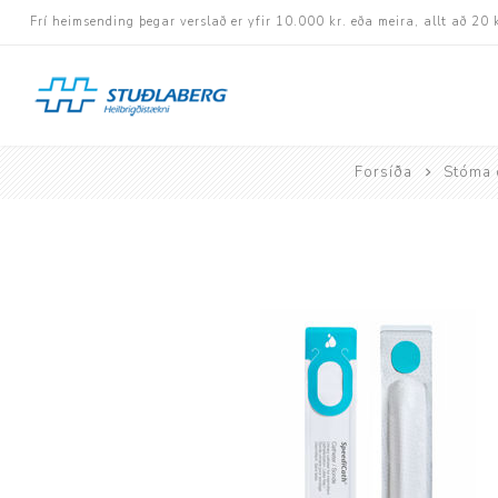
Frí heimsending þegar verslað er yfir 10.000 kr. eða meira, allt að 20 
Forsíða
Stóma 
Hjólastólar
Aukabúnaður
Aflbúnaður og handhj
Fastramma hjólastóla
Rafknúnir hjólastólar
Rafskutlur
Krossramma hjólastól
Sessur