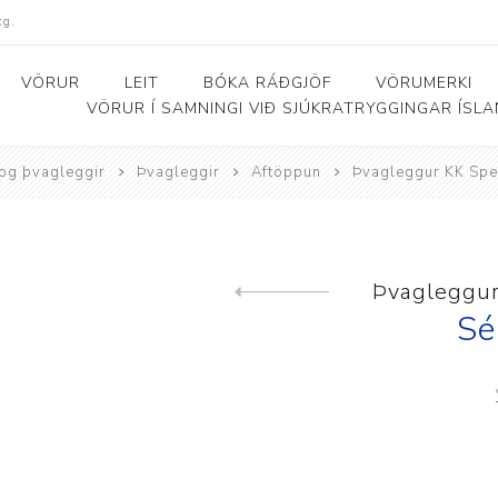
kg.
VÖRUR
LEIT
BÓKA RÁÐGJÖF
VÖRUMERKI
VÖRUR Í SAMNINGI VIÐ SJÚKRATRYGGINGAR ÍSL
og þvagleggir
Þvagleggir
Aftöppun
Þvagleggur KK Spe
Bað- og salernishjálpartæki
Baðker og lyftarar
Þjálfunarhjól
ól
Bað- og salernisstólar
Skynörvun
Þvagleggur
Previous product
r
Salernisupphækkun og
Sérhæfð þríhjól
Sé
stoðir
Bað- og skiptiborð
ar