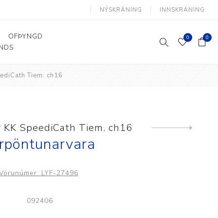
NÝSKRÁNING
INNSKRÁNING
OFÞYNGD
0
0
ANDS
ediCath Tiem. ch16
Þjálfun og endurhæfing
Hjálpartæki
Flutningshjálpartæki
Gönguhjálpartæki
 KK SpeediCath Tiem. ch16
Next
product
Smáhjálpartæki
rpöntunarvara
Vinnuborð og sérhæfðir
stólar
Vörunúmer:
LYF-27496
092406