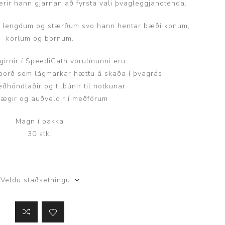
erir hann gjarnan að fyrsta vali þvagleggjanotenda.
i lengdum og stærðum svo hann hentar bæði konum,
körlum og börnum.
girnir í SpeediCath vörulínunni eru:
firborð sem lágmarkar hættu á skaða í þvagrás
eðhöndlaðir og tilbúnir til notkunar
ægir og auðveldir í meðförum
Magn í pakka
30 stk.
Veldu staðsetningu