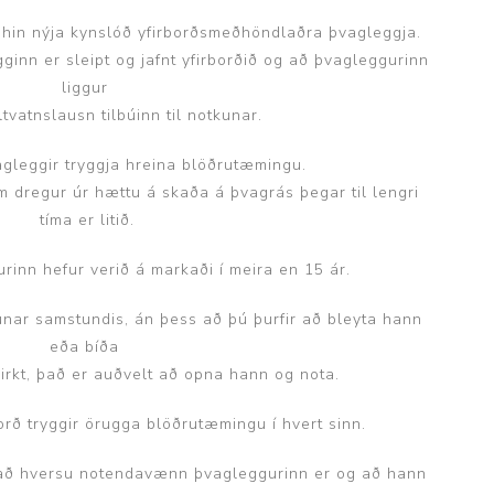
ggir
Heilbrigðisstofnanir
hin nýja kynslóð yfirborðsmeðhöndlaðra þvagleggja.
ginn er sleipt og jafnt yfirborðið og að þvagleggurinn
Innréttingar, vagnar og
liggur
borð
ltvatnslausn tilbúinn til notkunar.
Rekstrarvörur
gleggir tryggja hreina blöðrutæmingu.
Skoðunar- og
m dregur úr hættu á skaða á þvagrás þegar til lengri
meðferðarbekkir
tíma er litið.
Smátæki
inn hefur verið á markaði í meira en 15 ár.
Þrýstingsvafningar
kunar samstundis, án þess að þú þurfir að bleyta hann
eða bíða
 virkt, það er auðvelt að opna hann og nota.
borð tryggir örugga blöðrutæmingu í hvert sinn.
það hversu notendavænn þvagleggurinn er og að hann