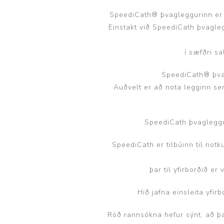
Brjóstaaðgerðir og þrýstingsvörur
Rúm og húsgögn
Stóma og þvagle
SpeediCath® þvagleggurinn er 
Einstakt við SpeediCath þvagleg
Rúm
Stómavörur
í sæfðri sa
Dýnur
Þvagleggir
Húsgögn
SpeediCath® þva
Auðvelt er að nota legginn se
Aukabúnaður
Legusáravarnir
SpeediCath þvagleggur
SpeediCath er tilbúinn til not
þar til yfirborðið er
Hið jafna einsleita yfir
Röð rannsókna hefur sýnt, að 