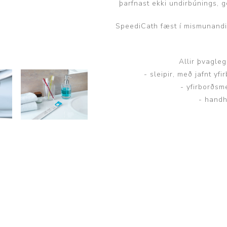
þarfnast ekki undirbúnings, g
SpeediCath fæst í mismunand
Allir þvagleg
- sleipir, með jafnt y
- yfirborðsm
- handh