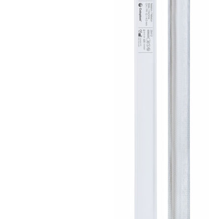
Brjóstaaðgerðir
Þrýstingsvörur
Rýmingarsala