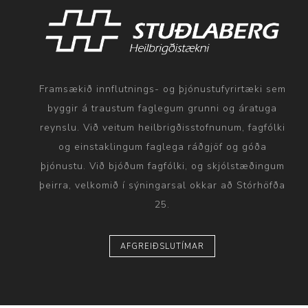
Framsækið innflutnings- og þjónustufyrirtæki sem
byggir á traustum faglegum grunni og áratuga
reynslu. Við veitum heilbrigðisstofnunum, fagfólki
og einstaklingum faglega ráðgjöf og góða
þjónustu. Við bjóðum fagfólki, og skjólstæðingum
þeirra, velkomið í sýningarsal okkar að Stórhöfða
25.
AFGREIÐSLUTÍMAR