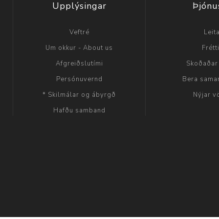
Upplýsingar
Þjónu
Veftré
Leit
Um okkur - About us
Frétt
Afgreiðslutími
Skoðaðar
Persónuvernd
Bera sama
* Skilmálar og ábyrgð
Nýjar v
Hafðu samband